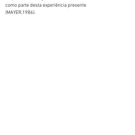
como parte desta experiência presente 
(MAYER,1986).
Princípio da semelhança.
Conforme tal princípio, tendemos a 
agrupar coisas quando parecem 
semelhantes. 
D’ACRI, Gladys; ORGLER, Sheila; TICHA, 
Patrícia. 
Dicionário de Gestalt-Terapia
. 2. 
ed. São Paulo: Summus, 2012.
KOFFKA, Kurt. 
Princípios de psicologia 
da Gestalt
. São Paulo: Cultrix, 1975.